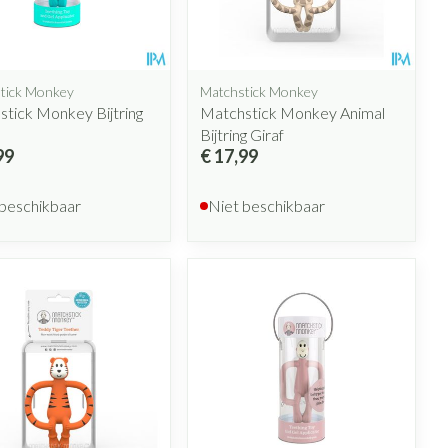
penselen en
ende middelen
Arm
Diverse geneesmiddelen
r
voorwerpen
m
Zelfbruiner
Elleboog
- oogpotlood
r
Enkel en voet
tick Monkey
Matchstick Monkey
n - decubitis
Haar
tick Monkey Bijtring
Matchstick Monkey Animal
Toon meer
r
Scheren
Bijtring Giraf
duw
99
€ 17,99
r
 beschikbaar
Niet beschikbaar
CBD