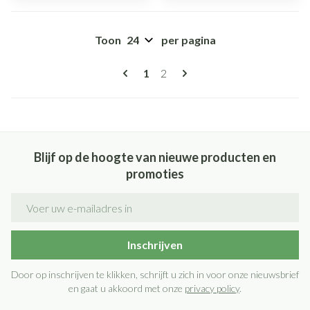
Toon
per pagina
Pagina's
U lees momenteel pagina
Pagina
1
2
Blijf op de hoogte van nieuwe producten en
promoties
E-mail adres
Inschrijven
Door op inschrijven te klikken, schrijft u zich in voor onze nieuwsbrief
en gaat u akkoord met onze
privacy policy
.