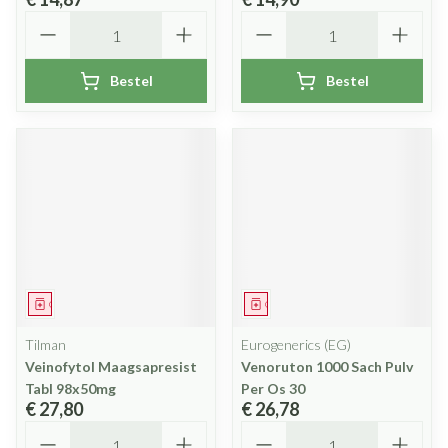
Aantal
Aantal
Bestel
Bestel
Geneesmiddel
Geneesmiddel
Tilman
Eurogenerics (EG)
Veinofytol Maagsapresist
Venoruton 1000 Sach Pulv
Tabl 98x50mg
Per Os 30
€ 27,80
€ 26,78
Aantal
Aantal