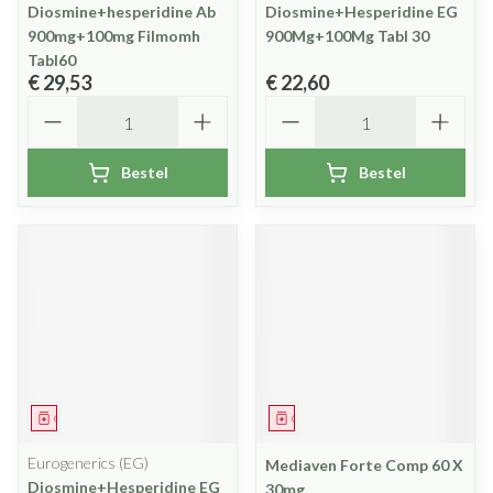
Diosmine+hesperidine Ab
Diosmine+Hesperidine EG
900mg+100mg Filmomh
900Mg+100Mg Tabl 30
Tabl60
€ 29,53
€ 22,60
Aantal
Aantal
Bestel
Bestel
Geneesmiddel
Geneesmiddel
Eurogenerics (EG)
Mediaven Forte Comp 60 X
Diosmine+Hesperidine EG
30mg