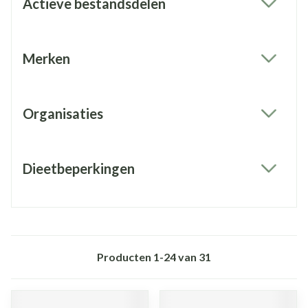
Actieve bestandsdelen
filter
Merken
filter
Organisaties
filter
Dieetbeperkingen
filter
Producten
1
-
24
van
31