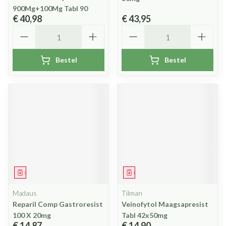
900Mg+100Mg Tabl 90
€ 40,98
€ 43,95
Aantal
Aantal
Bestel
Bestel
Geneesmiddel
Geneesmiddel
Madaus
Tilman
Reparil Comp Gastroresist
Veinofytol Maagsapresist
100 X 20mg
Tabl 42x50mg
€ 14,87
€ 14,90