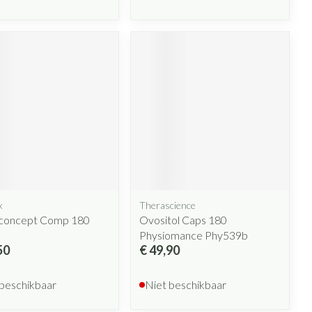
x
Therascience
oncept Comp 180
Ovositol Caps 180
Physiomance Phy539b
50
€ 49,90
 beschikbaar
Niet beschikbaar