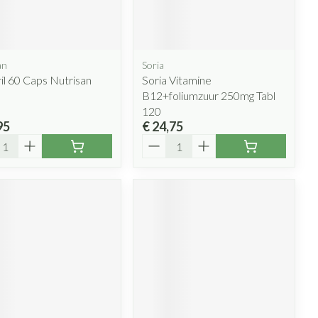
penselen en
ende middelen
Arm
Diverse geneesmiddelen
r
voorwerpen
m
Zelfbruiner
Elleboog
- oogpotlood
r
Enkel en voet
an
Soria
n - decubitis
Haar
il 60 Caps Nutrisan
Soria Vitamine
Toon meer
r
Scheren
B12+foliumzuur 250mg Tabl
duw
120
r
95
€ 24,75
l
Aantal
CBD