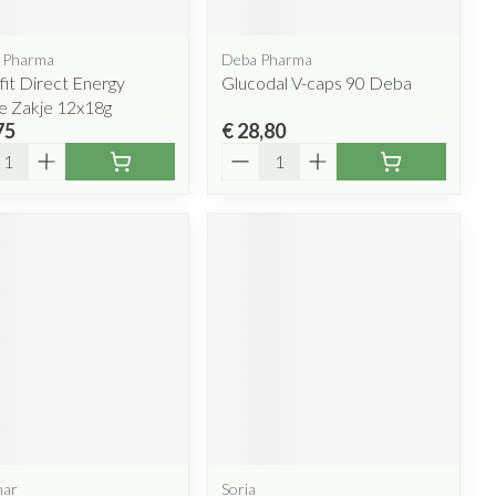
 Pharma
Deba Pharma
it Direct Energy
Glucodal V-caps 90 Deba
e Zakje 12x18g
75
€ 28,80
l
Aantal
nar
Soria