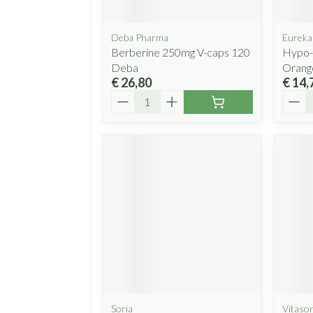
Deba Pharma
Eureka
Berberine 250mg V-caps 120
Hypo-f
Deba
Orang
€ 26,80
€ 14,
Aantal
Aanta
Soria
Vitaso