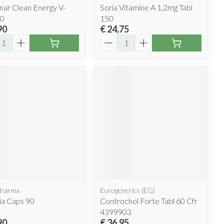
nar Clean Energy V-
Soria Vitamine A 1,2mg Tabl
60
150
90
€ 24,75
l
Aantal
Pharma
Eurogenerics (EG)
ia Caps 90
Controchol Forte Tabl 60 Cfr
4399903
90
€ 36,95