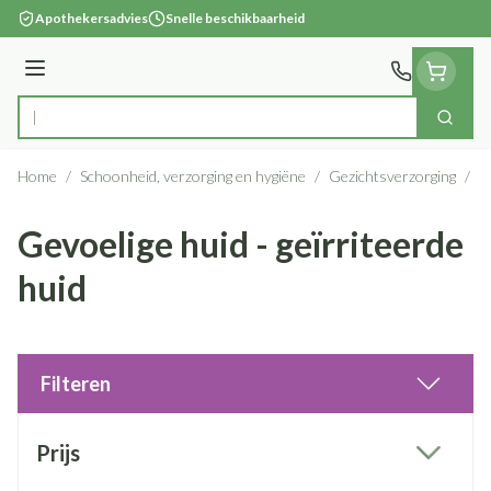
Ga naar de inhoud
Apothekersadvies
Snelle beschikbaarheid
Menu
Zoek
Product, merk, categorie...
Home
/
Schoonheid, verzorging en hygiëne
/
Gezichtsverzorging
/
G
Gevoelige huid - geïrriteerde
huid
Filteren
Doorgaan naar productlijst
Prijs
filter