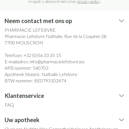
en gaat u akkoord met onze
privacy policy
.
Neem contact met ons op
PHARMACIE LEFEBVRE
Pharmacie Lefebvre Nathalie, Rue de la Coquinie 28
7700
MOUSCRON
Telefoon:
+32 (0)56 33 35 15
E-mailadres:
info@
pharmacielefebvre.be
APB nummer:
540703
Apotheek titularis:
Nathalie Lefebvre
BTW nummer:
BE0793103474
Klantenservice
FAQ
Uw apotheek
Over ons
Nuttige links
Gezondheidsnieuws
Apotheker van