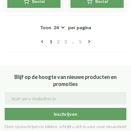
Bestel
Bestel
Toon
per pagina
Pagina's
U lees momenteel pagina
Pagina
Pagina
Pagina
1
2
3
...
5
Blijf op de hoogte van nieuwe producten en
promoties
E-mail adres
Inschrijven
Door op inschrijven te klikken, schrijft u zich in voor onze nieuwsbrief