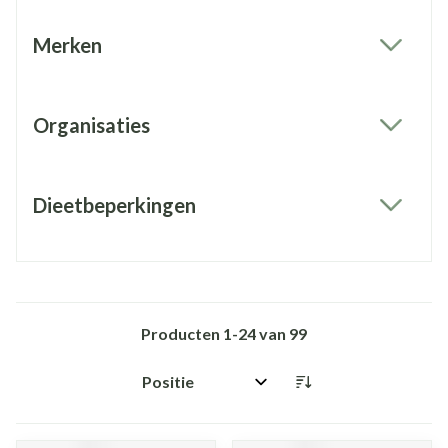
Merken
filter
Organisaties
filter
Dieetbeperkingen
filter
Producten
1
-
24
van
99
Sorteer op: