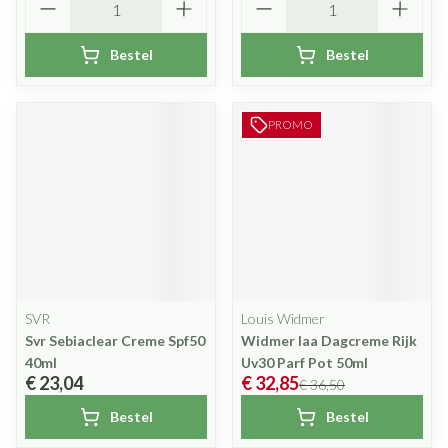
Bestel
Bestel
PROMO
SVR
Louis Widmer
Svr Sebiaclear Creme Spf50
Widmer Iaa Dagcreme Rijk
40ml
Uv30 Parf Pot 50ml
€ 23,04
€ 32,85
€ 36,50
Bestel
Bestel