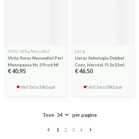
Vichy, Vichy Neovadiol
Lierac
Vichy Xmas Neovadiol Peri
Lierac Sebologie Dubbel
Menopause Ns 3 Prod Nf
Conc. Herstel. Fl 2x15ml
€ 40,95
€ 46,50
Niet beschikbaar
Niet beschikbaar
Toon
per pagina
Pagina's
U lees momenteel pagina
Pagina
Pagina
Pagina
1
2
3
4