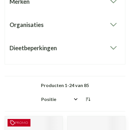
Merken
filter
Organisaties
filter
Dieetbeperkingen
filter
Producten
1
-
24
van
85
Sorteer op:
PROMO