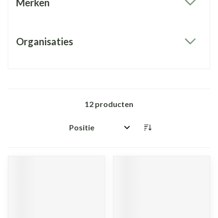
Merken
filter
Organisaties
filter
12
producten
Sorteer op: