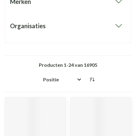
Merken
filter
Organisaties
filter
Producten
1
-
24
van
16905
Sorteer op: