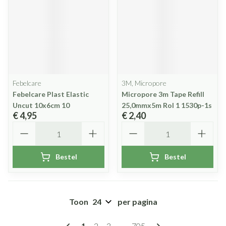
Febelcare
3M, Micropore
Febelcare Plast Elastic
Micropore 3m Tape Refill
Uncut 10x6cm 10
25,0mmx5m Rol 1 1530p-1s
€ 4,95
€ 2,40
Aantal
Aantal
Bestel
Bestel
Toon
per pagina
Pagina's
U lees momenteel pagina
Pagina
Pagina
Pagina
1
2
3
...
705