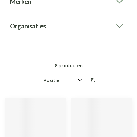
Merken
filter
Organisaties
filter
8
producten
Sorteer op: