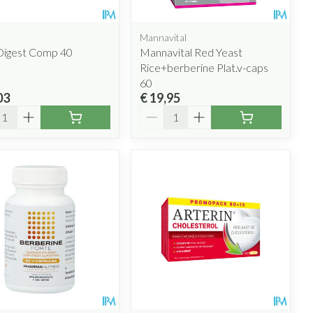
Mannavital
 Digest Comp 40
Mannavital Red Yeast
Rice+berberine Plat.v-caps
60
03
€ 19,95
l
Aantal