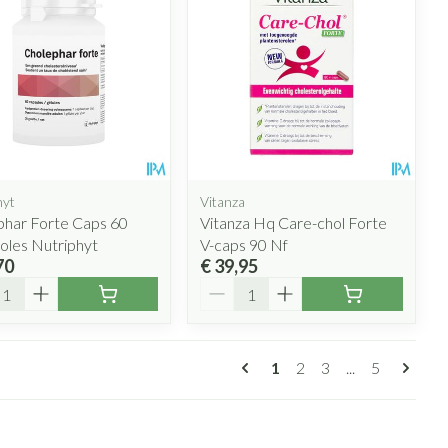
hyt
Vitanza
phar Forte Caps 60
Vitanza Hq Care-chol Forte
oles Nutriphyt
V-caps 90 Nf
70
€ 39,95
l
Aantal
Pagina's
U lees momenteel pagin
Pagina
Pagina
Pagina
1
2
3
...
5