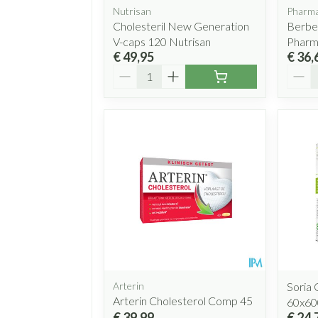
Nutrisan
Pharma
Cholesteril New Generation
Berber
V-caps 120 Nutrisan
Pharm
€ 49,95
€ 36,
Aantal
Aanta
Arterin
Soria
Arterin Cholesterol Comp 45
60x60
€ 39,99
€ 24,