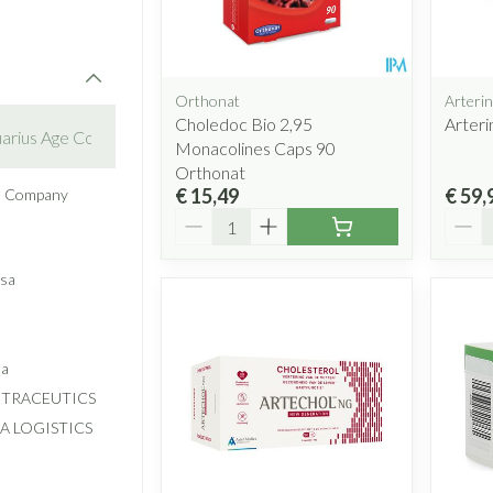
Make-up 
Nagels
Ontzwell
inhalatie
Badkame
gebruiks
re
Glaucoo
Nagellak
Bed
Eyeliner 
Allergie
Toon mee
l
Kalk- en schimmelnagels
Orthonat
Arterin
Doorligge
Mascara
Choledoc Bio 2,95
Arteri
Nagelbijten
Toon mee
Monacolines Caps 90
Oogscha
Oor
Nagelversterkend
Orthonat
Toon mee
€ 15,49
€ 59,
borstels
e Company
Toon meer
Aantal
Aanta
Snurken
Supplementen
 sa
ma
TRACEUTICS
A LOGISTICS