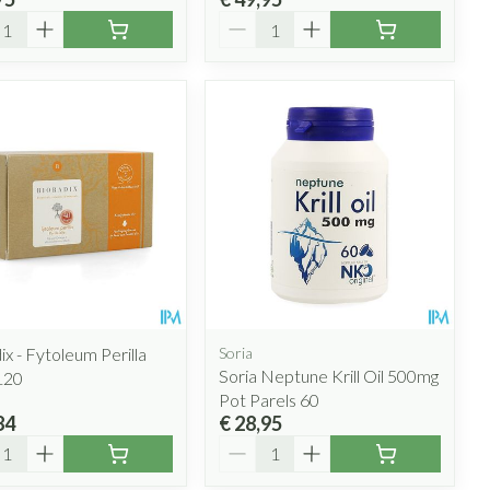
l
Aantal
ix - Fytoleum Perilla
Soria
Soria Neptune Krill Oil 500mg
120
Pot Parels 60
84
€ 28,95
l
Aantal