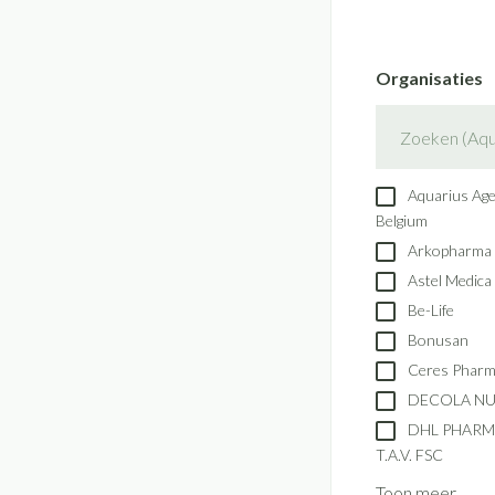
Handhygiëne
Batterijen
Massagebalsem en 
Manicure & pedicu
Toebehoren
Organisaties
Steriel materiaal
Hormonaal stelse
filter
Mond
Droge mond
Elektrische tanden
Aquarius Ag
Belgium
Interdentaal - flos
Arkopharma
Kunstgebit
Astel Medica
Toon meer
Be-Life
Bonusan
Ceres Phar
DECOLA NU
DHL PHARM
T.A.V. FSC
Toon meer