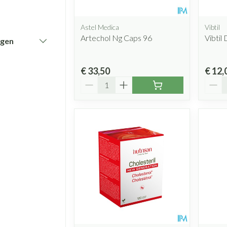
Astel Medica
Vibtil
Artechol Ng Caps 96
Vibtil
ngen
€ 33,50
€ 12,
Aantal
Aanta