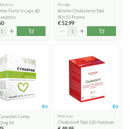
Nutrics
Perrigo
ine Forte V-caps 60
Arterin Cholesterol Tabl
anutrics
90+15 Promo
60
€ 52,99
l
Aantal
 Cynastan Comp
Nutrisan
Cholesteril Tabl 120 Nutrisan
0mg Nf
75
€ 49,95