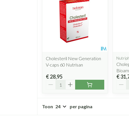
Cholesteril New Generation
Nutrip
Chole
V-caps 60 Nutrisan
Bioam
€ 28,95
€ 31,
Aantal
Aanta
Toon
per pagina