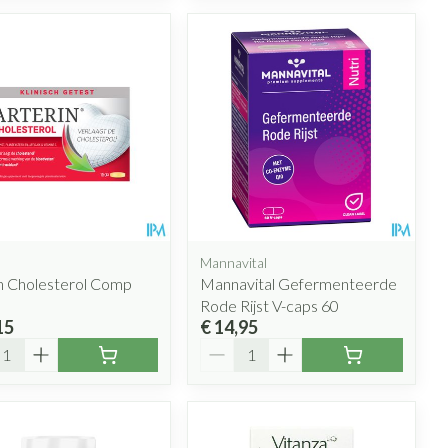
Mannavital
n Cholesterol Comp
Mannavital Gefermenteerde
Rode Rijst V-caps 60
15
€ 14,95
l
Aantal