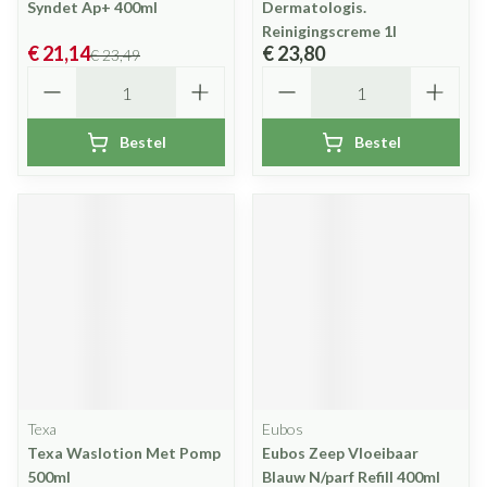
Syndet Ap+ 400ml
Dermatologis.
Reinigingscreme 1l
€ 21,14
€ 23,80
€ 23,49
Aantal
Aantal
Bestel
Bestel
Texa
Eubos
Texa Waslotion Met Pomp
Eubos Zeep Vloeibaar
500ml
Blauw N/parf Refill 400ml