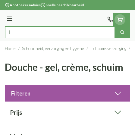
Ga naar de inhoud
Apothekersadvies
Snelle beschikbaarheid
Menu
Zoek
Product, merk, categorie...
Home
/
Schoonheid, verzorging en hygiëne
/
Lichaamsverzorging
/
B
Douche - gel, crème, schuim
Filteren
Doorgaan naar productlijst
Prijs
filter