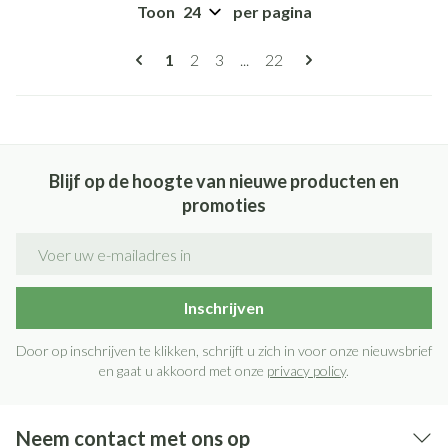
Toon
per pagina
Pagina's
U lees momenteel pagina
Pagina
Pagina
Pagina
1
2
3
...
22
Blijf op de hoogte van nieuwe producten en
promoties
E-mail adres
Inschrijven
Door op inschrijven te klikken, schrijft u zich in voor onze nieuwsbrief
en gaat u akkoord met onze
privacy policy
.
Neem contact met ons op