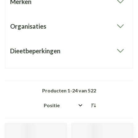
Merken
filter
Organisaties
filter
Dieetbeperkingen
filter
Producten
1
-
24
van
522
Sorteer op: