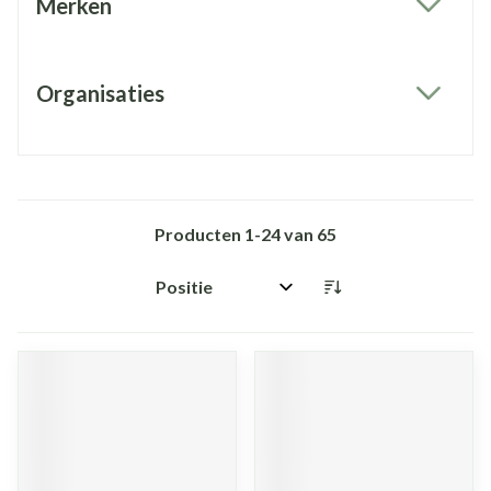
Merken
filter
Organisaties
filter
Producten
1
-
24
van
65
Sorteer op: