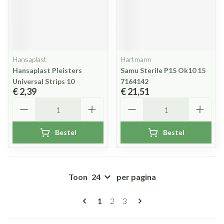
Hansaplast
Hartmann
Hansaplast Pleisters
Samu Sterile P15 Ok10 15
Universal Strips 10
7164142
€ 2,39
€ 21,51
Aantal
Aantal
Bestel
Bestel
Toon
per pagina
Pagina's
U lees momenteel pagina
Pagina
Pagina
1
2
3