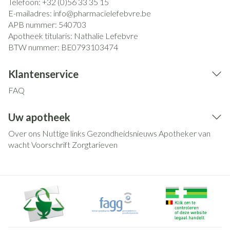
Telefoon:
+32 (0)56 33 35 15
E-mailadres:
info@
pharmacielefebvre.be
APB nummer:
540703
Apotheek titularis:
Nathalie Lefebvre
BTW nummer:
BE0793103474
Klantenservice
FAQ
Uw apotheek
Over ons
Nuttige links
Gezondheidsnieuws
Apotheker van
wacht
Voorschrift
Zorgtarieven