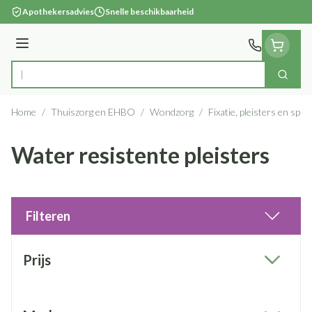
Ga naar de inhoud
Apothekersadvies
Snelle beschikbaarheid
Menu
Zoek
Product, merk, categorie...
Home
/
Thuiszorg en EHBO
/
Wondzorg
/
Fixatie, pleisters en spra
Water resistente pleisters
Filteren
Doorgaan naar productlijst
Prijs
filter