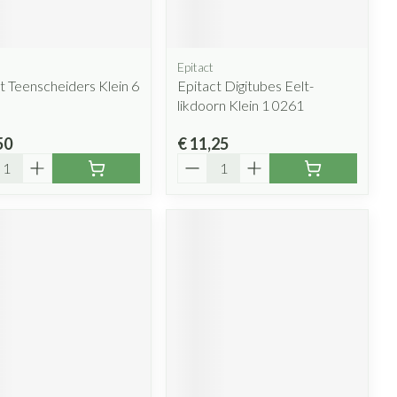
Epitact
t Teenscheiders Klein 6
Epitact Digitubes Eelt-
likdoorn Klein 1 0261
50
€ 11,25
l
Aantal