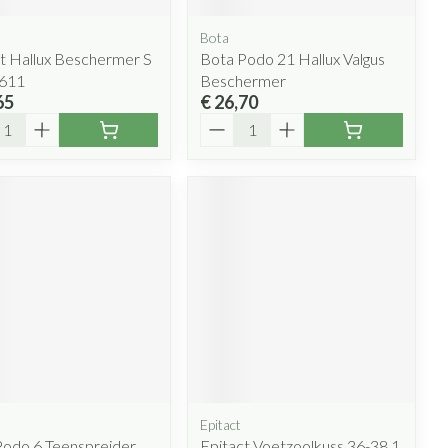
Bota
t Hallux Beschermer S
Bota Podo 21 Hallux Valgus
611
Beschermer
65
€ 26,70
l
Aantal
Epitact
Podo 6 Teenspreider
Epitact Voetzoolkuss 36-38 1