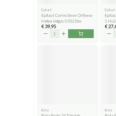
Epitact
Epitact
Epitact Correctieve Orthese
Epitac
Hallux Valgus S 0521be
1 Hv2
€ 39,95
€ 27,
Aantal
Aanta
Bota
Bota
Bota Podo 24 Tubulair
Bota 