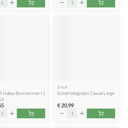
l
Aantal
Scholl
t Hallux Beschermer l 1
Scholl Inlegzolen Casual Large
13
65
€ 20,99
l
Aantal