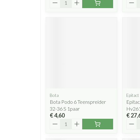
Aantal
Aanta
Bota
Epitact
Bota Podo 6 Teenspreider
Epitac
32-36 S 1paar
Hv26
€ 4,60
€ 27,
Aantal
Aanta