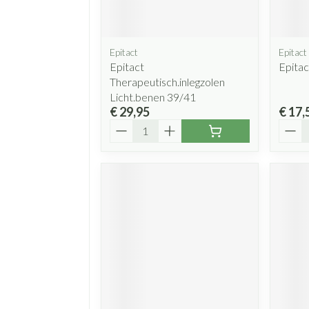
Epitact
Epitact
Epitact
Epitac
Therapeutisch.inlegzolen
Licht.benen 39/41
€ 29,95
€ 17,
Aantal
Aanta