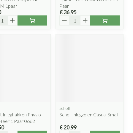
 M 1paar
Paar
0
€ 36,95
l
Aantal
Scholl
t Inleghakken Physio
Scholl Inlegzolen Casual Small
Heer 1 Paar 0662
50
€ 20,99