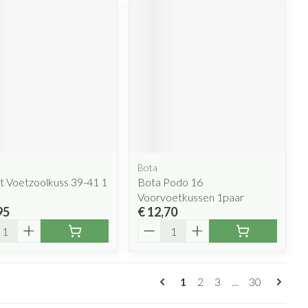
Bota
t Voetzoolkuss 39-41 1
Bota Podo 16
Voorvoetkussen 1paar
95
€ 12,70
l
Aantal
Pagina's
U lees momenteel pagina
Pagina
Pagina
Pagina
1
2
3
...
30