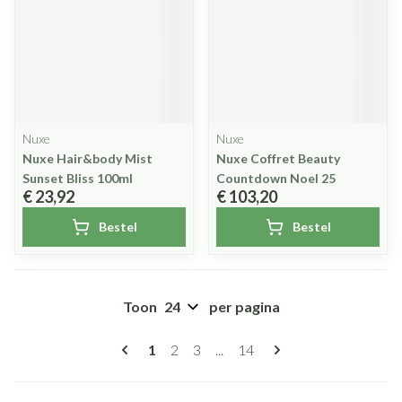
Nuxe
Nuxe
Nuxe Hair&body Mist
Nuxe Coffret Beauty
Sunset Bliss 100ml
Countdown Noel 25
€ 23,92
€ 103,20
Bestel
Bestel
Toon
per pagina
Pagina's
U lees momenteel pagina
Pagina
Pagina
Pagina
1
2
3
...
14