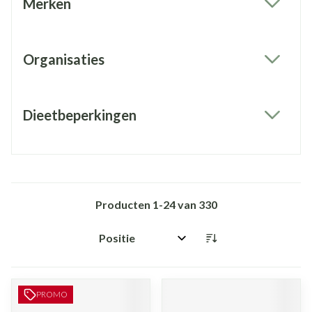
Merken
filter
Organisaties
filter
Dieetbeperkingen
filter
Producten
1
-
24
van
330
Sorteer op:
PROMO