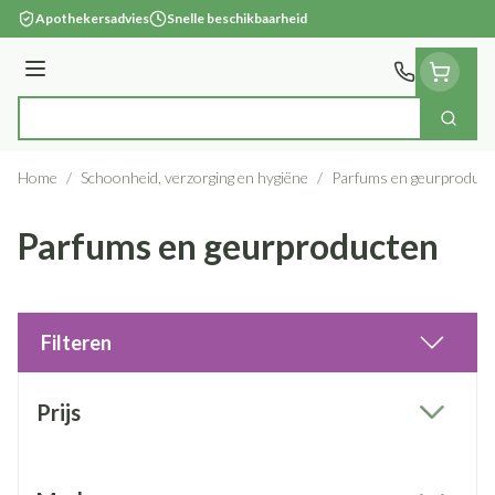
Ga naar de inhoud
Apothekersadvies
Snelle beschikbaarheid
Menu
Zoek
Product, merk, categorie...
Home
/
Schoonheid, verzorging en hygiëne
/
Parfums en geurproduct
Parfums en geurproducten
Filteren
Doorgaan naar productlijst
Prijs
filter