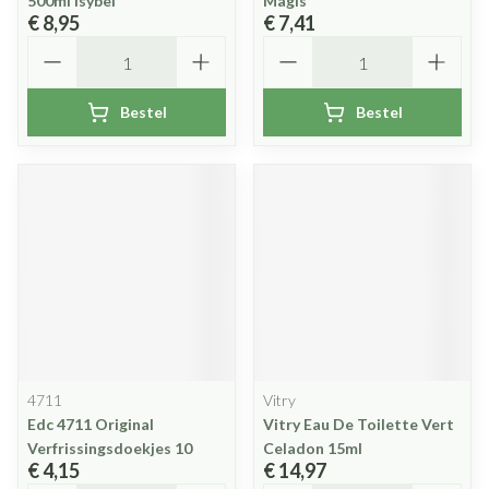
500ml Isybel
Magis
€ 8,95
€ 7,41
Aantal
Aantal
Bestel
Bestel
4711
Vitry
Edc 4711 Original
Vitry Eau De Toilette Vert
Verfrissingsdoekjes 10
Celadon 15ml
€ 4,15
€ 14,97