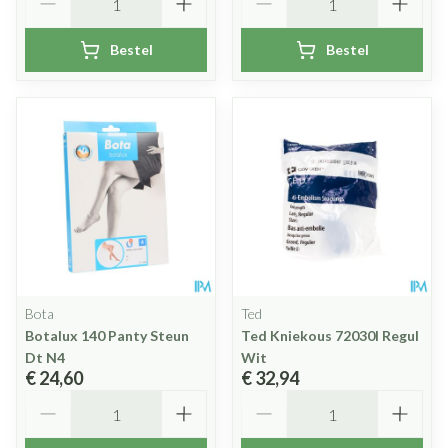
Bestel
Bestel
Bota
Ted
Botalux 140 Panty Steun
Ted Kniekous 72030l Regul
Dt N4
Wit
€ 24,60
€ 32,94
Aantal
Aantal