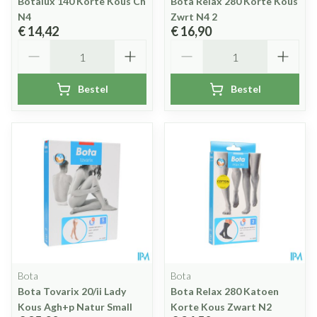
Botalux 140 Korte Kous Ch
Bota Relax 280 Korte Kous
N4
Zwrt N4 2
€ 14,42
€ 16,90
Aantal
Aantal
Bestel
Bestel
Bota
Bota
Bota Tovarix 20/ii Lady
Bota Relax 280 Katoen
Kous Agh+p Natur Small
Korte Kous Zwart N2