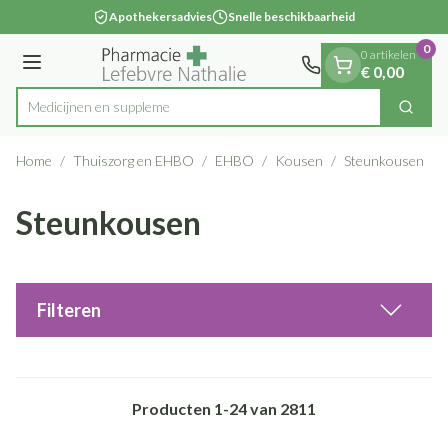
Dia 1 van 1
Ga naar de inhoud
Apothekersadvies
Snelle beschikbaarheid
0
0 artikelen
Menu
€ 0,00
Me
Zoek
Product, merk, categorie...
Home
/
Thuiszorg en EHBO
/
EHBO
/
Kousen
/
Steunkousen
Steunkousen
Filteren
Producten
1
-
24
van
2811