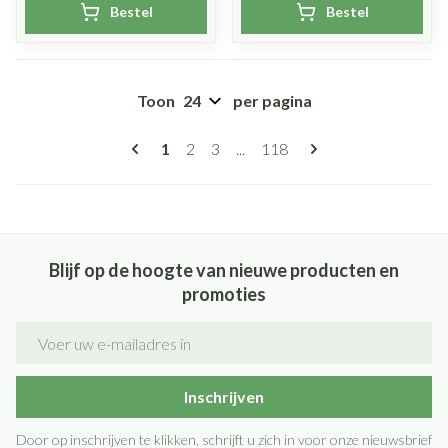
Bestel
Bestel
Toon
per pagina
Pagina's
U lees momenteel pagina
Pagina
Pagina
Pagina
1
2
3
...
118
Blijf op de hoogte van nieuwe producten en
promoties
E-mail adres
Inschrijven
Door op inschrijven te klikken, schrijft u zich in voor onze nieuwsbrief