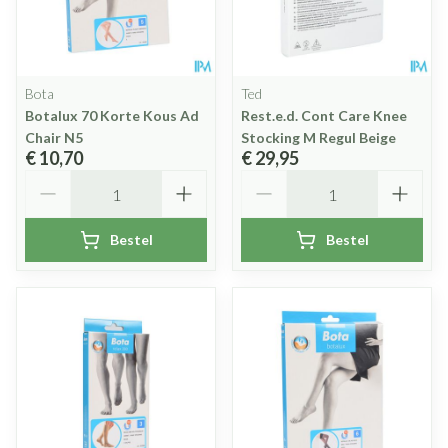
Bota
Ted
Botalux 70 Korte Kous Ad
Rest.e.d. Cont Care Knee
Chair N5
Stocking M Regul Beige
€ 10,70
€ 29,95
Aantal
Aantal
Bestel
Bestel