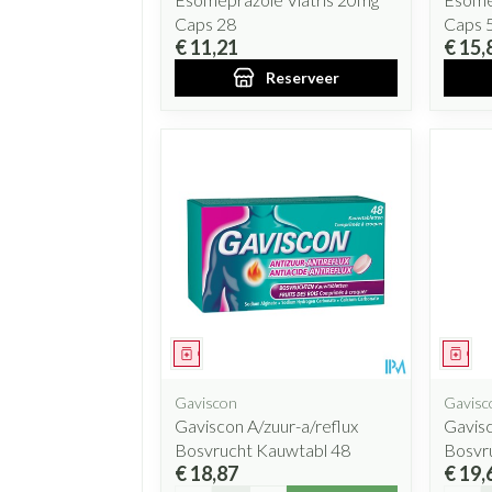
Caps 28
Caps 
€ 11,21
€ 15,
Reserveer
Geneesmiddel
Gen
Gaviscon
Gavisc
Gaviscon A/zuur-a/reflux
Gavisc
Bosvrucht Kauwtabl 48
Bosvru
€ 18,87
€ 19,