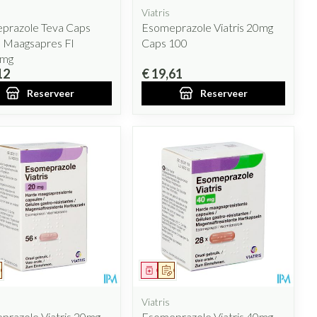
Viatris
prazole Teva Caps
Esomeprazole Viatris 20mg
 Maagsapres Fl
Caps 100
0mg
12
€ 19,61
Reserveer
Reserveer
eesmiddel
Op voorschrift
Geneesmiddel
Op voorschrift
Viatris
prazole Viatris 20mg
Esomeprazole Viatris 40mg