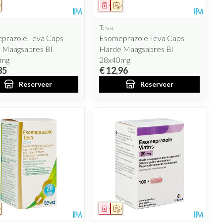
eesmiddel
Op voorschrift
Geneesmiddel
Op voorschrift
Teva
prazole Teva Caps
Esomeprazole Teva Caps
 Maagsapres Bl
Harde Maagsapres Bl
0mg
28x40mg
85
€ 12,96
Reserveer
Reserveer
eesmiddel
Op voorschrift
Geneesmiddel
Op voorschrift