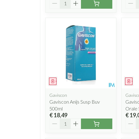
Aantal
Aanta
Geneesmiddel
Gen
Gaviscon
Gavisc
Gaviscon Anijs Susp Buv
Gavisc
500ml
Orale
€ 18,49
€ 19,
Aantal
Aanta