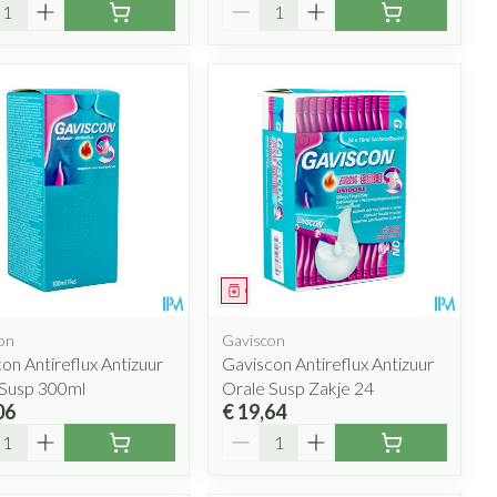
l
Aantal
eesmiddel
Geneesmiddel
on
Gaviscon
on Antireflux Antizuur
Gaviscon Antireflux Antizuur
 Susp 300ml
Orale Susp Zakje 24
06
€ 19,64
l
Aantal