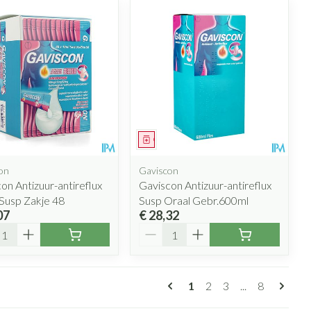
eesmiddel
Geneesmiddel
on
Gaviscon
on Antizuur-antireflux
Gaviscon Antizuur-antireflux
Susp Zakje 48
Susp Oraal Gebr.600ml
07
€ 28,32
l
Aantal
Pagina's
U lees momenteel pagin
Pagina
Pagina
Pagina
1
2
3
...
8