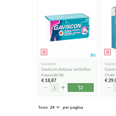
Geneesmiddel
Gen
Gaviscon
Gavisc
Gaviscon Antizuur-antireflux
Gavisc
Kauwtabl 48
Orale 
€ 18,87
€ 29,
Aantal
Aanta
Toon
per pagina