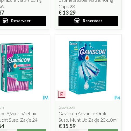
56
Caps 28
87
€ 13,29
Reserveer
Reserveer
eesmiddel
Geneesmiddel
on
Gaviscon
on A/zuur-a/reflux
Gaviscon Advance Orale
cht Susp. Zakje 24
Susp. Munt Ud Zakje 20x10ml
64
€ 15,59