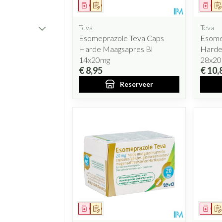
Geneesmiddel
Op voorschrift
Gen
Teva
Teva
Esomeprazole Teva Caps
Esome
Harde Maagsapres Bl
Harde
14x20mg
28x2
€ 8,95
€ 10,
Reserveer
Geneesmiddel
Op voorschrift
Gen