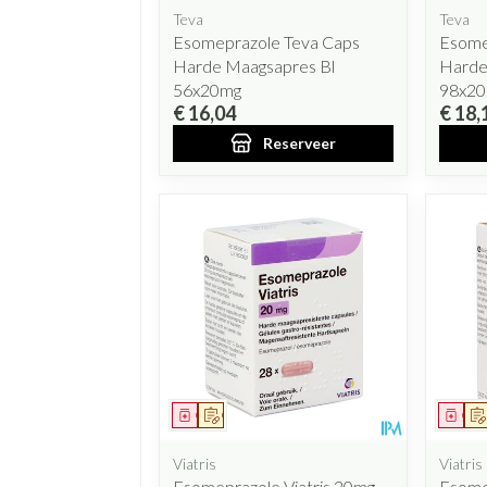
Teva
Teva
Esomeprazole Teva Caps
Esome
Harde Maagsapres Bl
Harde
56x20mg
98x2
€ 16,04
€ 18,
Reserveer
Geneesmiddel
Op voorschrift
Gen
Viatris
Viatris
Esomeprazole Viatris 20mg
Esome