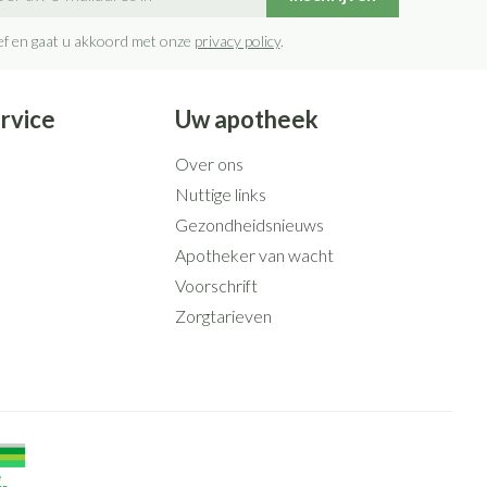
penselen en
ende middelen
Arm
Diverse geneesmiddelen
r
voorwerpen
rief en gaat u akkoord met onze
privacy policy
.
m
Zelfbruiner
Elleboog
- oogpotlood
r
Enkel en voet
n - decubitis
rvice
Uw apotheek
Haar
Toon meer
r
Scheren
duw
Over ons
r
Nuttige links
Gezondheidsnieuws
CBD
Apotheker van wacht
Voorschrift
Zorgtarieven