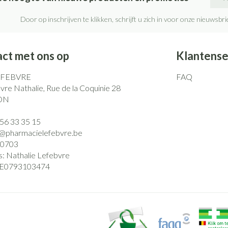
Make-up 
Nagels
Ontzwell
inhalatie
Badkame
gebruiks
Door op inschrijven te klikken, schrijft u zich in voor onze nieuwsb
re
Glaucoo
Nagellak
Bed
Eyeliner 
Allergie
Toon mee
l
Kalk- en schimmelnagels
Doorligge
Mascara
ct met ons op
Klantense
Nagelbijten
Toon mee
Oogscha
Oor
EFEBVRE
FAQ
Nagelversterkend
Toon mee
re Nathalie, Rue de la Coquinie 28
borstels
Toon meer
ON
Snurken
)56 33 35 15
Supplementen
o@
pharmacielefebvre.be
0703
s:
Nathalie Lefebvre
E0793103474