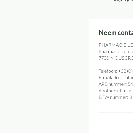
Handhygiëne
Batterijen
Massagebalsem en 
Manicure & pedicu
Toebehoren
Steriel materiaal
Hormonaal stelse
Mond
Neem conta
Droge mond
PHARMACIE L
Pharmacie Lefebv
Elektrische tanden
7700
MOUSCR
Interdentaal - flos
Telefoon:
+32 (0
Kunstgebit
E-mailadres:
inf
Toon meer
APB nummer:
54
Apotheek titulari
BTW nummer:
B