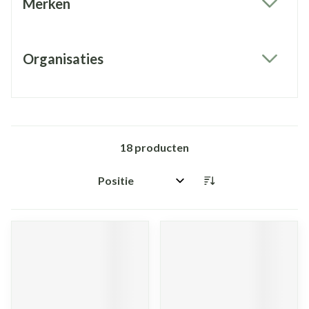
Merken
filter
Organisaties
filter
18
producten
Sorteer op: