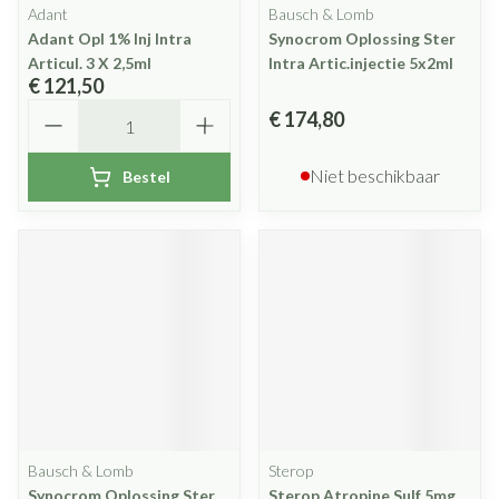
Adant
Bausch & Lomb
Adant Opl 1% Inj Intra
Synocrom Oplossing Ster
Articul. 3 X 2,5ml
Intra Artic.injectie 5x2ml
€ 121,50
Aantal
€ 174,80
Niet beschikbaar
Bestel
Bausch & Lomb
Sterop
Synocrom Oplossing Ster
Sterop Atropine Sulf 5mg