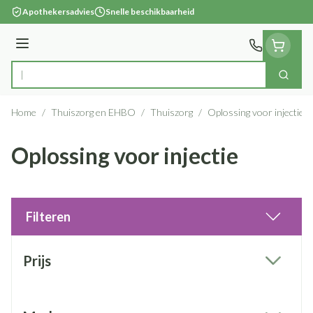
Ga naar de inhoud
Apothekersadvies
Snelle beschikbaarheid
Menu
Zoek
Product, merk, categorie...
Home
/
Thuiszorg en EHBO
/
Thuiszorg
/
Oplossing voor injectie
Oplossing voor injectie
Filteren
Doorgaan naar productlijst
Prijs
filter