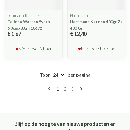
Lohmann Rauscher
Hartmann
Cellona Watten Synth
Hartmann Katoen 400gr Zz
6,0cmx3,0m 10692
400 Gr
€ 1,67
€ 12,40
Niet beschikbaar
Niet beschikbaar
Toon
per pagina
Pagina's
U lees momenteel pagina
Pagina
Pagina
1
2
3
Blijf op de hoogte van nieuwe producten en