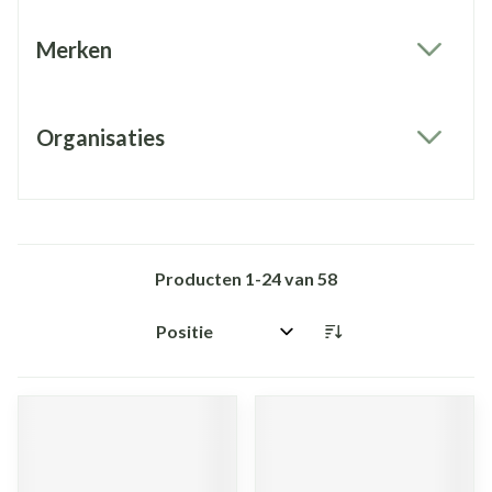
Merken
filter
Organisaties
filter
Producten
1
-
24
van
58
Sorteer op: