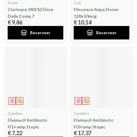
Bayer
Gsk
Clarinase 240/10 Once
Flixonase Aqua Doses
Daily Comp 7
120x50mcg
€ 9,86
€ 10,14
Reserveer
Reserveer
Geneesmiddel
Op voorschrift
Geneesmiddel
Op voorschrift
Zambon
Zambon
Fluimucil Antibiotic
Fluimucil Antibiotic
Fl1+amp 1topic
Fl3+amp 3topic
€ 7,22
€ 17,37