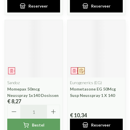
Reserveer
Reserveer
Geneesmiddel
Geneesmiddel
Op voorschrift
Sandoz
Eurogenerics (EG)
Momepax 50mcg
Mometasone EG 50Mcg
Neusspray 1x140 Dosissen
Susp Neusspray 1 X 140
€ 8,27
Aantal
€ 10,34
Bestel
Reserveer