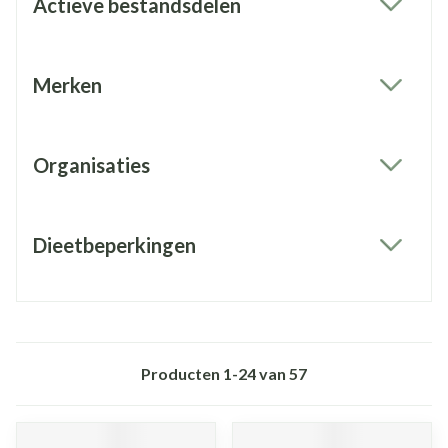
Actieve bestandsdelen
filter
Merken
filter
Organisaties
filter
Dieetbeperkingen
filter
Producten
1
-
24
van
57