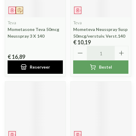
Geneesmiddel
Op voorschrift
Geneesmiddel
Teva
Teva
Mometasone Teva 50mcg
Mometeva Neusspray Susp
Neusspray 3 X 140
50mcg/verstuiv. Verst.140
€ 10,19
Aantal
€ 16,89
Reserveer
Bestel
Geneesmiddel
Geneesmiddel