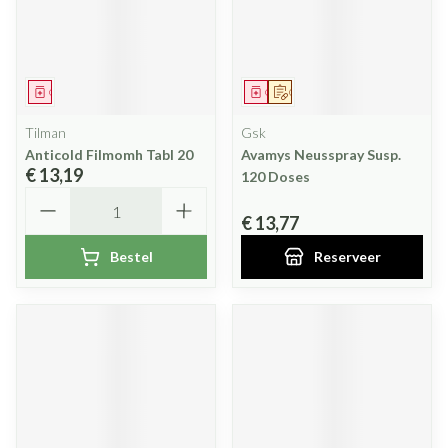
Geneesmiddel
Geneesmiddel
Op voorschrift
Tilman
Gsk
Anticold Filmomh Tabl 20
Avamys Neusspray Susp.
€ 13,19
120 Doses
Aantal
€ 13,77
Bestel
Reserveer