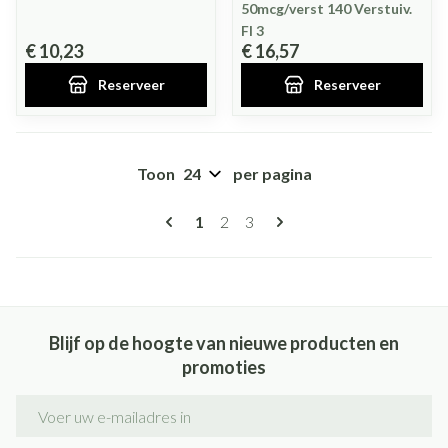
50mcg/verst 140 Verstuiv.
Fl 3
€ 10,23
€ 16,57
Reserveer
Reserveer
Toon
per pagina
Pagina's
U lees momenteel pagina
Pagina
Pagina
1
2
3
Blijf op de hoogte van nieuwe producten en
promoties
E-mail adres