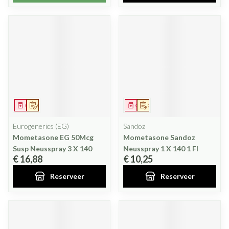
Geneesmiddel
Op voorschrift
Geneesmiddel
Op voorschrift
Eurogenerics (EG)
Sandoz
Mometasone EG 50Mcg
Mometasone Sandoz
Susp Neusspray 3 X 140
Neusspray 1 X 140 1 Fl
€ 16,88
€ 10,25
Reserveer
Reserveer