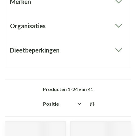
Merken
filter
Organisaties
filter
Dieetbeperkingen
filter
Producten
1
-
24
van
41
Sorteer op: