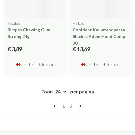
Ricqles
Virbac
Ricqles Chewing Gum
Cooldent Kauwtandpasta
Strong 24g
Slechte Adem Hond Comp
30
€ 3,89
€ 13,69
Niet beschikbaar
Niet beschikbaar
Toon
per pagina
Pagina's
U lees momenteel pagina
Pagina
1
2