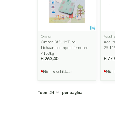
Make-up 
Nagels
Ontzwell
inhalatie
Badkame
gebruiks
re
Glaucoo
Nagellak
Bed
Eyeliner 
Allergie
Toon mee
l
Kalk- en schimmelnagels
Doorligge
Mascara
Nagelbijten
Toon mee
Oogscha
Oor
Omron
Accutr
Nagelversterkend
Omron Bf511t Turq.
Accutr
Toon mee
borstels
Lichaamscompositiemeter
25 11
Toon meer
<150kg
€ 263,40
€ 77,
Snurken
Supplementen
Niet beschikbaar
Niet
Toon
per pagina