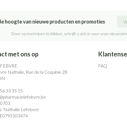
E-ma
p de hoogte van nieuwe producten en promoties
Door op inschrijven te klikken, schrijft u zich in voor onze nieuwsb
ct met ons op
Klantense
EFEBVRE
FAQ
re Nathalie, Rue de la Coquinie 28
ON
)56 33 35 15
o@
pharmacielefebvre.be
0703
s:
Nathalie Lefebvre
E0793103474