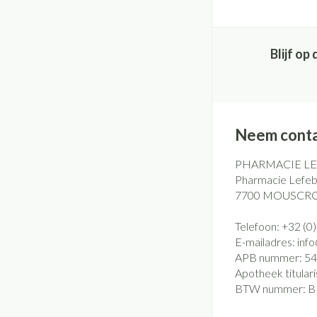
Blijf o
Neem conta
PHARMACIE L
Pharmacie Lefebv
7700
MOUSCR
Telefoon:
+32 (0
E-mailadres:
inf
APB nummer:
54
Apotheek titulari
BTW nummer:
B