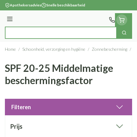
Ga naar de inhoud
Apothekersadvies
Snelle beschikbaarheid
Menu
Zoek
Product, merk, categorie...
Home
/
Schoonheid, verzorging en hygiëne
/
Zonnebescherming
/
Z
SPF 20-25 Middelmatige
beschermingsfactor
Filteren
Doorgaan naar productlijst
Prijs
filter