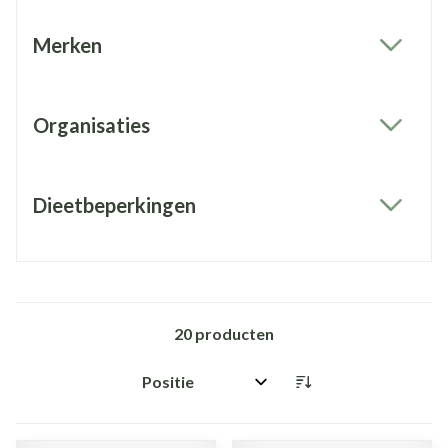
Merken
filter
Organisaties
filter
Dieetbeperkingen
filter
20
producten
Sorteer op: