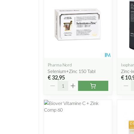
Pharma Nord
Ixxpha
Selenium+Zinc 150 Tabl
Zinc-i
€ 32,95
€ 10,
Aantal
Aanta