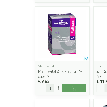
Mannavital
Forté 
Mannavital Zink Platinum V-
Zink 2
caps 60
60
€ 9,65
€ 11,
Aantal
Aanta