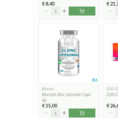
€ 8,40
€ 21,
Aantal
Aanta
Biocyte
Q10-Qu
Biocyte Zinc Lipsome Caps
Q10 Q
60
€ 15,00
€ 26,
Aantal
Aanta