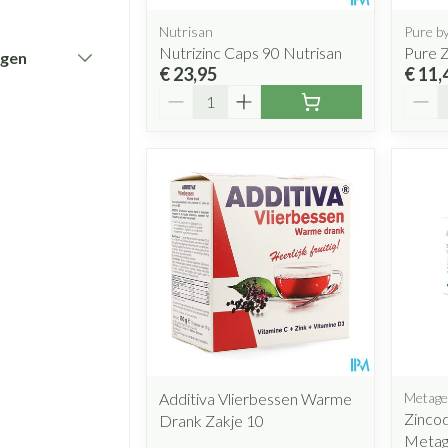
Nutrisan
Pure b
Nutrizinc Caps 90 Nutrisan
Pure Z
ngen
€ 23,95
€ 11,
Aantal
Aanta
Additiva Vlierbessen Warme
Metage
Zincod
Drank Zakje 10
Metag