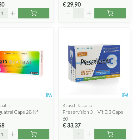
30
€ 29,90
l
Aantal
atral
Bausch & Lomb
uatral Caps 28 Nf
Preservision 3 + Vit D3 Caps
60
68
€ 33,37
l
Aantal