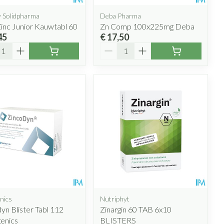
y Solidpharma
Deba Pharma
inc Junior Kauwtabl 60
Zn Comp 100x225mg Deba
45
€ 17,50
l
Aantal
nics
Nutriphyt
yn Blister Tabl 112
Zinargin 60 TAB 6x10
enics
BLISTERS