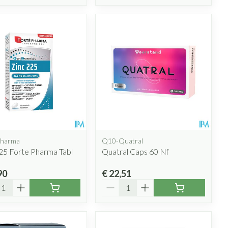
Pharma
Q10-Quatral
25 Forte Pharma Tabl
Quatral Caps 60 Nf
90
€ 22,51
l
Aantal