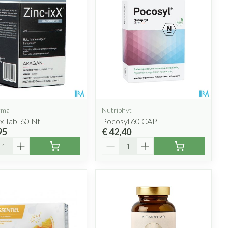
rma
Nutriphyt
xx Tabl 60 Nf
Pocosyl 60 CAP
95
€ 42,40
l
Aantal