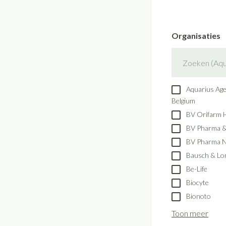
Handhygiëne
Batterijen
Massagebalsem en 
Manicure & pedicu
Toebehoren
Organisaties
Steriel materiaal
Hormonaal stelse
filter
Mond
Droge mond
Elektrische tanden
Aquarius Ag
Belgium
Interdentaal - flos
BV Orifarm 
Kunstgebit
BV Pharma 
Toon meer
BV Pharma 
Bausch & L
Be-Life
Biocyte
Bionoto
Toon meer