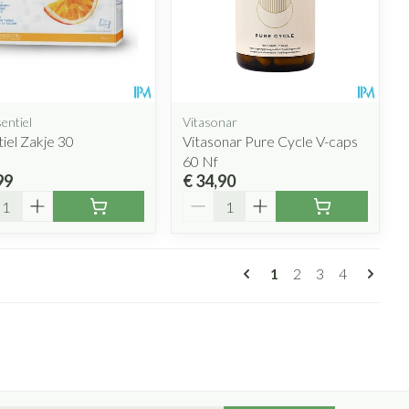
entiel
Vitasonar
iel Zakje 30
Vitasonar Pure Cycle V-caps
60 Nf
99
€ 34,90
l
Aantal
Pagina's
U lees momenteel p
Pagina
Pagina
Pagina
1
2
3
4