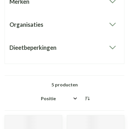
Merken
filter
Organisaties
filter
Dieetbeperkingen
filter
5
producten
Sorteer op: