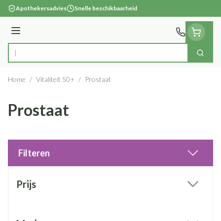
Ga naar de inhoud
Apothekersadvies
Snelle beschikbaarheid
Menu
Zoek
Product, merk, categorie...
Home
/
Vitaliteit 50+
/
Prostaat
Prostaat
Filteren
Doorgaan naar productlijst
Prijs
filter