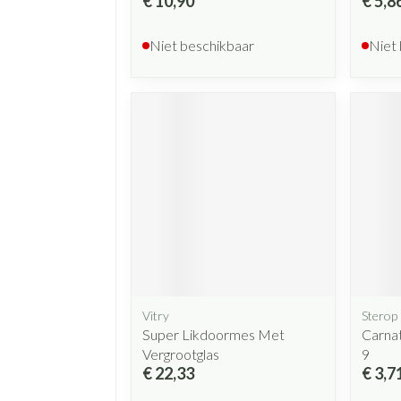
€ 10,90
€ 5,8
Niet beschikbaar
Niet
Vitry
Sterop
Super Likdoormes Met
Carnat
Vergrootglas
9
€ 22,33
€ 3,7