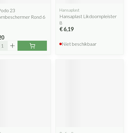
Podo 23
Hansaplast
Hansaplast Likdoornpleister
ornbeschermer Rond 6
8
€ 6,19
20
l
Niet beschikbaar