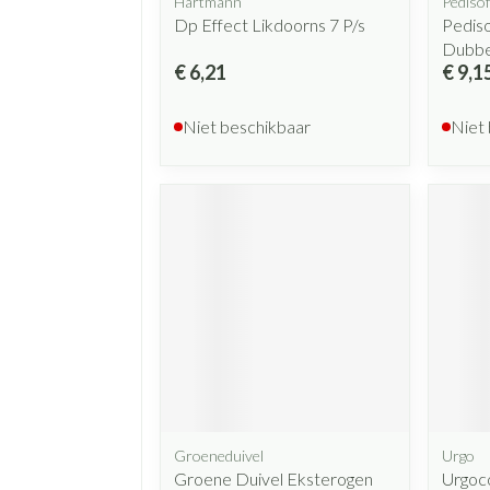
Hartmann
Pedisof
Dp Effect Likdoorns 7 P/s
Pediso
Dubbel
€ 6,21
€ 9,1
Niet beschikbaar
Niet
Groeneduivel
Urgo
Groene Duivel Eksterogen
Urgoco