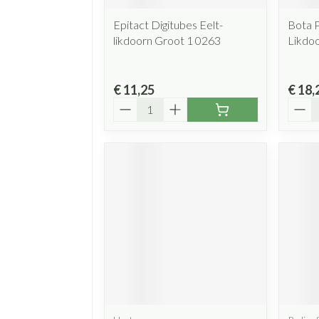
Epitact Digitubes Eelt-
Bota 
likdoorn Groot 1 0263
Likdo
€ 11,25
€ 18,
Aantal
Aanta