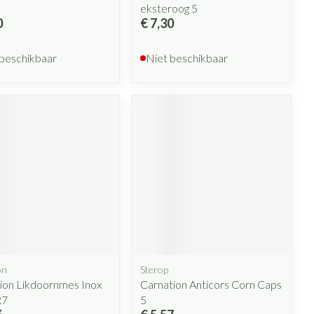
eksteroog 5
0
€ 7,30
 beschikbaar
Niet beschikbaar
on
Sterop
ion Likdoornmes Inox
Carnation Anticors Corn Caps
R7
5