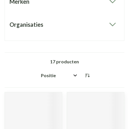
Merken
filter
Organisaties
filter
17
producten
Sorteer op: