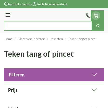
Ga naar de inhoud
Apothekersadvies
Snelle beschikbaarheid
Menu
Zoek
Product, merk, categorie...
Home
/
Dieren en insecten
/
Insecten
/
Teken tang of pincet
Teken tang of pincet
Filteren
Doorgaan naar productlijst
Prijs
filter