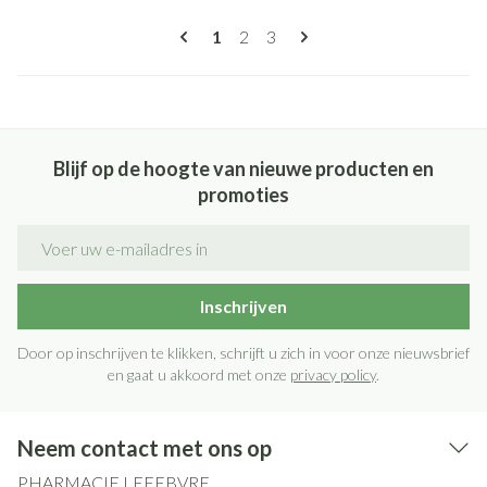
Pagina's
U lees momenteel pagina
Pagina
Pagina
1
2
3
Blijf op de hoogte van nieuwe producten en
promoties
E-mail adres
Inschrijven
Door op inschrijven te klikken, schrijft u zich in voor onze nieuwsbrief
en gaat u akkoord met onze
privacy policy
.
Neem contact met ons op
PHARMACIE LEFEBVRE