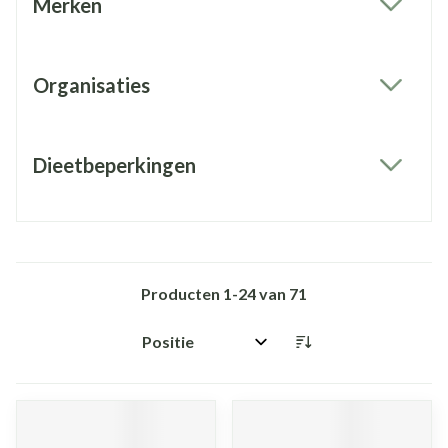
Merken
filter
Organisaties
filter
Dieetbeperkingen
filter
Producten
1
-
24
van
71
Sorteer op: