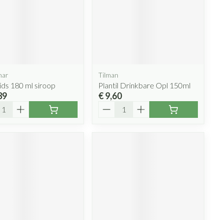
en en desinfecteren
Gezichtsreiniging -
Sondes, baxters en catheters
Anesthesie
ontschminken
ouche
diabetes producten
s
Sondes
oor insulinespuiten
Reinigingsmelk, - crème, -olie en gel
Accessoires
sjes - antiviraal
tering
Accessoires voor sondes
nwerende middelen
r
Tonic - lotion
Diagnostica
Baxters
Micellair water
Catheters
har
Tilman
k voor mannen
Specifiek voor de ogen
ids 180 ml siroop
Plantil Drinkbare Opl 150ml
Afslanken
39
€ 9,60
jes
Toon meer
verzorging
Pillendozen en accessoires
l
Aantal
atje
nt
Gezichtsverzorging
Homeopathie
res
erzorging
Mondmaskers
Pigmentstoornissen
enten
Gevoelige huid - geïrriteerde huid
 en geurproducten
Zware benen
ies
Doffe huid
Bandages en Orthopedie -
Tabletten
orthopedische verbanden
gische en anti
ie
Gemengde huid
Creme, gel en spray
p
oire middelen
Buik
Toon meer
g en zuurstof