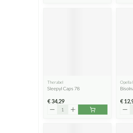
Therabel
Opella
Sleepyl Caps 78
Bisoln
€ 34,29
€ 12,
Aantal
Aanta