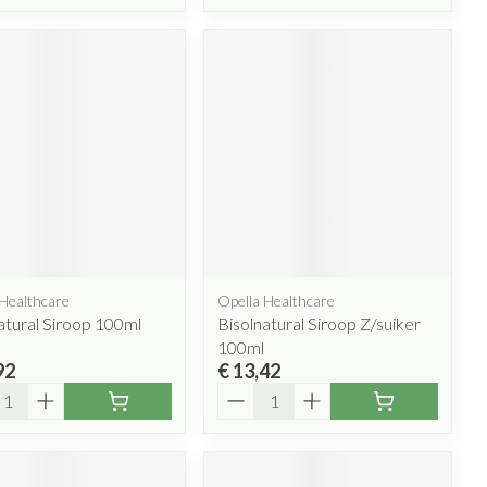
 Healthcare
Opella Healthcare
atural Siroop 100ml
Bisolnatural Siroop Z/suiker
100ml
92
€ 13,42
l
Aantal