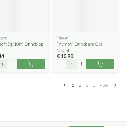
nger
Tilman
oft 5g/10ml Drinkb.opl
Thymotil Drinkbare Opl
150ml
44
€ 10,90
l
Aantal
Pagina's
U lees momenteel pagina
Pagina
Pagina
Pagina
1
2
3
...
406