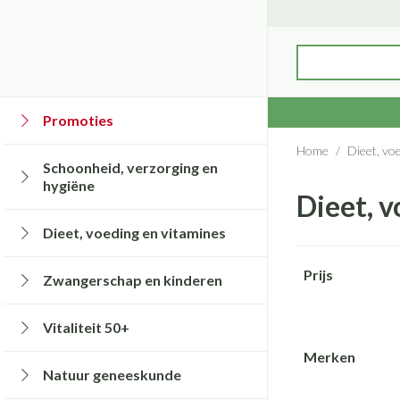
Ga naar de inhoud
Product, merk, 
Promoties
Bekijk alles van 
Bekijk alles van 
Bekijk alles van
Bekijk alles van V
Bekijk alles van
Bekijk alles van
Bekijk alles van 
Bekijk alles van
Home
/
Dieet, vo
Schoonheid, verzorging en
Haar en Hoofd
Afslanken
Zwangerschap
Aromatherapie
Lenzen en brillen
Geheugen
Supplementen
Hart- en bloedva
hygiëne
Dieet, 
Toon submenu voor Schoonheid, verzorg
Kammen - ontwar
Maaltijdvervanger
Zwangerschapsling
Verstuiver
Lensproducten
Dieet, voeding en vitamines
Beschadigd haar en
Eetlustremmer
Borstvoeding
Essentiële oliën
Brillen
Insecten
Prostaat
Bloedverdunning 
Toon submenu voor Dieet, voeding en v
Doorgaan naar p
Platte buik
Lichaamsverzorgin
Complex - combina
Styling - spray & ge
Prijs
Zwangerschap en kinderen
Verzorging insect
filter
Kousen, panty's 
Toon submenu voor Zwangerschap en ki
Verzorging
Vetverbranders
Vitamines en supp
Anti insecten
Maag darm stels
Menopauze
Bachbloesem
Vitaliteit 50+
Toon meer
Toon meer
Toon meer
Kousen
Teken tang of pinc
Toon submenu voor Vitaliteit 50+ categ
Maagzuur
Merken
Panty's
filter
Natuur geneeskunde
Lever, galblaas en
Lichaamsverzorg
Voeding
Baby
Toon submenu voor Natuur geneeskund
Sokken
Paarden