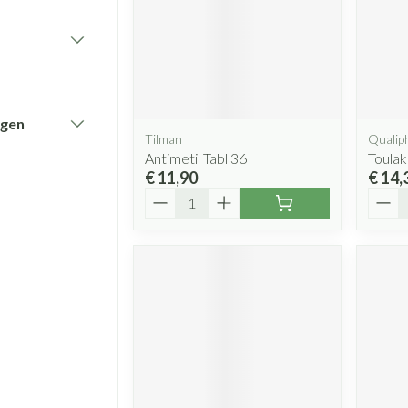
Ontsmett
Spieren en gewrichten
essoires
Ogen
Podologie
Bad en d
Overige 
Schimmel
categorie
Oren
Neus
Cold - Hot therapie - warm/koud
Naalden v
Spieren en gewrichten
Koortsblaa
Spijsver
Insecte
Zenuwstelsel
teerde huid en
Oordopjes
Keel
Verbanddozen
Toon mee
categorie
Jeuk
erie
Oorreiniging
Botten, spieren en gewrichten
Medische hulpmiddelen
ngen
tegorie
ren
Tilman
Qualip
Stoma
Oordruppels
Toon meer
Toon meer
Specifie
Luizen
Slapeloosheid, spanning en
Antimetil Tabl 36
Toulak
stress
€ 11,90
€ 14,
Stomazak
Lichaams
Aantal
Aanta
Voeten en benen
Diagnosetesten en
sel
Stomapla
meetapparatuur
Deodora
Acne
Droge voeten, eelt en kloven
Accessoi
Stoppen met roken
Gezichtsv
Alcoholtest
Blaren
Bloeddrukmeter
Instrum
Ogen
Eelt
Parfums
Cholesteroltest
Infecties
Eksteroog - likdoorn
Ooginfect
hoest
Hartslagmeter
Toon meer
Anti aller
Ergonom
hoest en
Make-u
Toon meer
inflammat
Immuniteit
Ademhalin