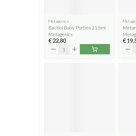
Make-up 
Nagels
Ontzwell
inhalatie
Badkame
gebruiks
re
Glaucoo
Nagellak
Bed
Eyeliner 
Allergie
Metagenics
Metage
Toon mee
l
Kalk- en schimmelnagels
Bactiol Baby Porties 21 5ml
Metar
Doorligge
Mascara
Metagenics
Metag
Nagelbijten
€ 22,80
€ 19,
Toon mee
Oogscha
Oor
Aantal
Aanta
Nagelversterkend
Toon mee
borstels
Toon meer
Snurken
Supplementen