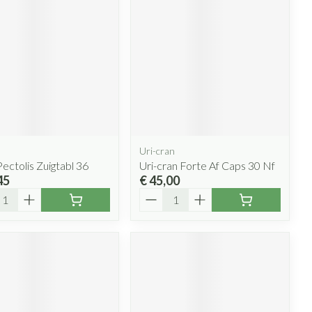
Uri-cran
Pectolis Zuigtabl 36
Uri-cran Forte Af Caps 30 Nf
45
€ 45,00
l
Aantal