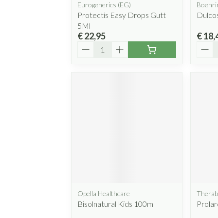
Eurogenerics (EG)
Boehri
Protectis Easy Drops Gutt
Dulcos
5Ml
€ 22,95
€ 18,
Aantal
Aanta
Opella Healthcare
Therab
Bisolnatural Kids 100ml
Prolar