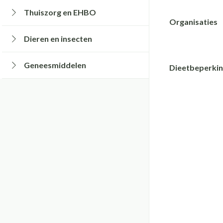
Braken
Thuiszorg en EHBO
Bad en douche
Thee, Kruidenthee
Fopspenen en acc
Toon submenu voor Thuiszorg en EHBO 
Organisaties
Laxeermiddelen
Lingerie
Deodorant
Babyvoeding
Luiers
filter
Dieren en insecten
Honden
Toon meer
Zeer droge, geïrri
Sportvoeding
Tandjes
BH's
Toon submenu voor Dieren en insecten 
huidproblemen
Specifieke voeding
Voeding - melk
Zwangerschapsling
Geneesmiddelen
Dieetbeperki
Aambeien
Toon submenu voor Geneesmiddelen ca
Ontharen en epile
filter
Toon meer
Toon meer
Toon meer
Incontinentie
Ademhalingsstel
Onderleggers
Lippen
Luierbroekje
Voedend
Inlegverband
Hoest
Koortsblazen
Incontinentieslips
Droge hoest
Toon meer
Handen
Diepzittende slijm
Combinatie droge 
Handverzorging
Thuiszorg
slijmhoest