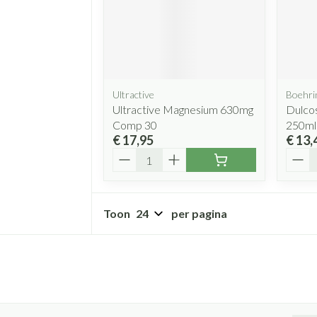
Ultractive
Boehri
Ultractive Magnesium 630mg
Dulcos
Comp 30
250ml
€ 17,95
€ 13,
Aantal
Aanta
Toon
per pagina