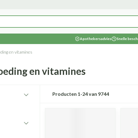
categorie...
Apothekersadvies
Snelle besch
Schoonheid, verzorging en hygiëne
Dieet, voeding en vitamines
 Zwangerschap en kinderen
italiteit 50+
 Natuur geneeskunde
 Thuiszorg en EHBO
Dieren en insecten
 Geneesmiddelen
eding en vitamines
Neus
Vitamines en supplementen
Kinderen
Wondzorg
Zonnebe
Aerosolt
Dierenv
ten
Zicht
Oliën
Kat
Gynaecologie
Spieren 
Kruiden
Anti tum
voeding en vitamines
ing en hygiëne categorie
ren
erie
Spray
Vitamine A
Luizen
Vilt
Aftersun
Aerosol t
Hond
 hoofdirritatie
Antioxydanten - detox
Tanden
Handschoenen
Lippen
Aerosol a
Kat
Minerale
en -stolling
Seksualiteit
Gemmotherapie
Duiven en vogels
Urinewegen
Steunko
Licht- e
itamines categorie
roductlijst
Ogen
g
ties
l
Aminozuren
Verzorging en hygiëne
Wondhelend
Zonneba
Zuurstof
Andere d
Producten
1
-
24
van
9744
enbeten
Minerale
en sokken
nderen categorie
lementen
Oogspoeling
Calcium
Vitamines en supplementen
Brandwonden
Voorberei
Vitamine
el
Pijn en koorts
Snurken
Oligo-elementen
Wondzorg
Zware b
Fytother
Diabete
Gemoed 
Oogdruppels
Toon meer
Toon meer
Toon meer
Toon mee
et
orie
baby - kinderen
Creme - gel
Bloedglu
Huid
 pancreas
ing
Voedingstherapie & welzijn
EHBO
Hygiëne
e categorie
Nagels en hoeven
Droge ogen
Teststrip
Vlooien 