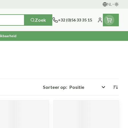
NL
Oversc
Talen
Zoek
+32 (0)56 33 35 15
Klant menu
ikbaarheid
scherming
herapie en zuurstof
oeding
Seksualiteit en intieme
Naalden en spuiten
Neus
en gewrichten
thee
or middelen
Batterijen
Plantaardige olie
Oren
hygiene
oestellen
Spuiten
Tabletten
Condooms en anticonceptie
ccessoires
Oplossing voor injectie
Neussprays en -druppels
n, vitaminen en tonica
usen
n warmtetherapie
Pillendozen
Homeopathie
Ogen
Intiem welzijn
nk
ieren
Naalden
Sorteer op:
n
Intieme verzorging
Mond en keel
ding zon
Naalden voor insulinepen -
n
enen
apie
Massage
Mond, muil of snavel
pennaalden
s
en stress
r
Zuigtabletten
Toon meer
Toon meer
cosemeter
Spray - oplossing
Vacht, huid of pluimen
s en naalden
en teken