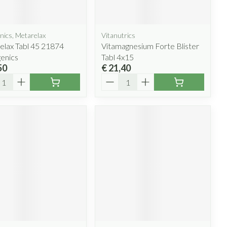
penselen en
ende middelen
Arm
Diverse geneesmiddelen
r
voorwerpen
m
Zelfbruiner
Elleboog
- oogpotlood
nics, Metarelax
Vitanutrics
r
Enkel en voet
elax Tabl 45 21874
Vitamagnesium Forte Blister
n - decubitis
Haar
enics
Tabl 4x15
Toon meer
50
€ 21,40
r
Scheren
duw
l
Aantal
r
CBD