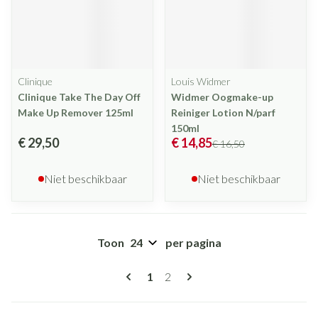
Clinique
Louis Widmer
Clinique Take The Day Off
Widmer Oogmake-up
Make Up Remover 125ml
Reiniger Lotion N/parf
150ml
€ 29,50
€ 14,85
€ 16,50
Niet beschikbaar
Niet beschikbaar
Toon
per pagina
Pagina's
U lees momenteel pagina
Pagina
1
2