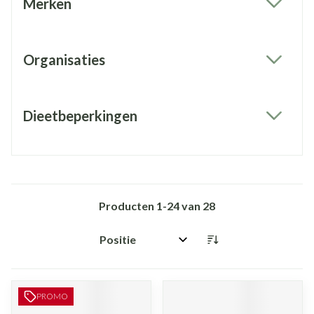
Merken
filter
Organisaties
filter
Dieetbeperkingen
filter
Producten
1
-
24
van
28
Sorteer op:
PROMO