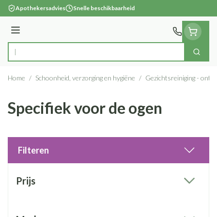
Ga naar de inhoud
Apothekersadvies
Snelle beschikbaarheid
Menu
Zoek
Product, merk, categorie...
Home
/
Schoonheid, verzorging en hygiëne
/
Gezichtsreiniging - ont
Specifiek voor de ogen
Filteren
Doorgaan naar productlijst
Prijs
filter