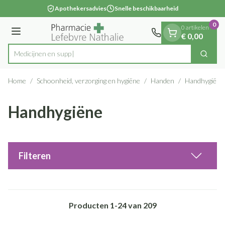
Dia 1 van 1
Ga naar de inhoud
Apothekersadvies
Snelle beschikbaarheid
0
0 artikelen
Menu
€ 0,00
Zoek
Product, merk, categorie...
Home
/
Schoonheid, verzorging en hygiëne
/
Handen
/
Handhygiëne
Handhygiëne
Filteren
Producten
1
-
24
van
209