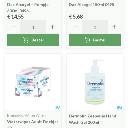
Dax Alcogel + Pompje
Dax Alcogel 150ml 0495
600ml 0496
€ 14,55
€ 5,68
Aantal
Aantal
Bestel
Bestel
Bomedys, WaterWipes
Dermolin Zeepvrije Hand
Waterwipes Adult Doekjes
Wash Gel 200ml
30