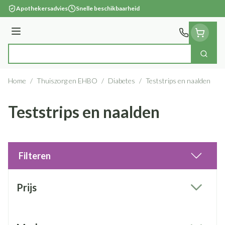
Ga naar de inhoud
Apothekersadvies
Snelle beschikbaarheid
Menu
Zoek
Product, merk, categorie...
Home
/
Thuiszorg en EHBO
/
Diabetes
/
Teststrips en naalden
Teststrips en naalden
Filteren
Doorgaan naar productlijst
Prijs
filter