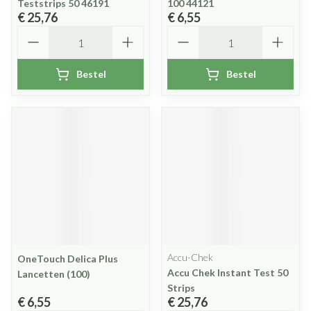
Teststrips 50 46191
100 44121
€ 25,76
€ 6,55
Aantal
Aantal
Bestel
Bestel
Accu-Chek
OneTouch Delica Plus
Accu Chek Instant Test 50
Lancetten (100)
Strips
€ 6,55
€ 25,76