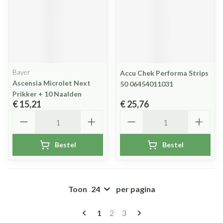
Bayer
Accu Chek Performa Strips
Ascensia Microlet Next
50 06454011031
Prikker + 10 Naalden
€ 15,21
€ 25,76
Aantal
Aantal
Bestel
Bestel
Toon
per pagina
Pagina's
U lees momenteel pagina
Pagina
Pagina
1
2
3