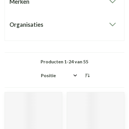
Merken
filter
Organisaties
filter
Producten
1
-
24
van
55
Sorteer op: