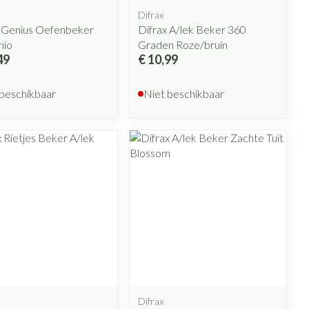
Difrax
x Genius Oefenbeker
Difrax A/lek Beker 360
hio
Graden Roze/bruin
49
€ 10,99
 beschikbaar
Niet beschikbaar
Difrax