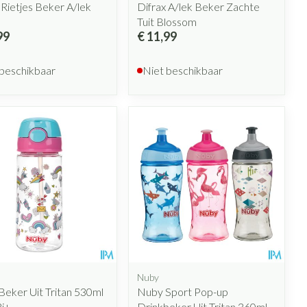
 Rietjes Beker A/lek
Difrax A/lek Beker Zachte
Tuit Blossom
99
€ 11,99
 beschikbaar
Niet beschikbaar
Nuby
eker Uit Tritan 530ml
Nuby Sport Pop-up
j+
Drinkbeker Uit Tritan 360ml