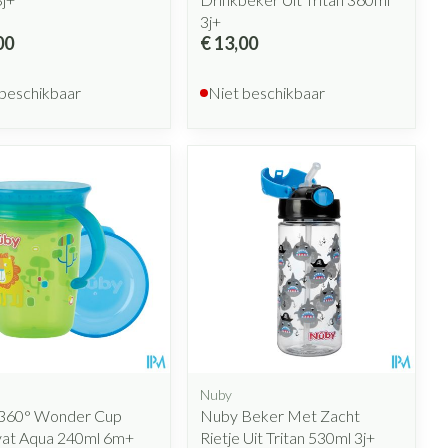
3j+
00
€ 13,00
 beschikbaar
Niet beschikbaar
Nuby
360° Wonder Cup
Nuby Beker Met Zacht
at Aqua 240ml 6m+
Rietje Uit Tritan 530ml 3j+