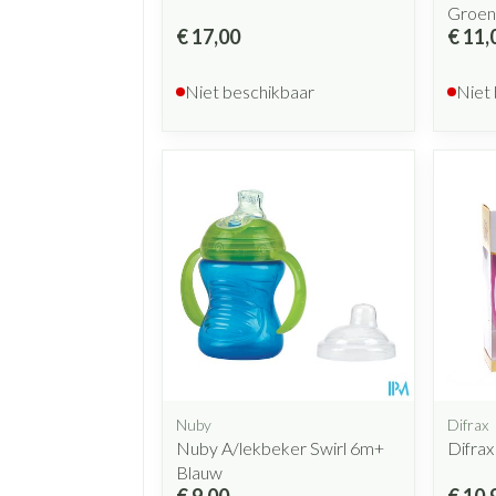
Groen
€ 17,00
€ 11,
Niet beschikbaar
Niet
Nuby
Difrax
Nuby A/lekbeker Swirl 6m+
Difra
Blauw