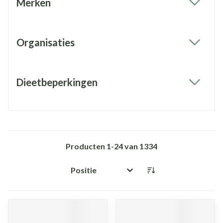
Merken
filter
Organisaties
filter
Dieetbeperkingen
filter
Producten
1
-
24
van
1334
Sorteer op: