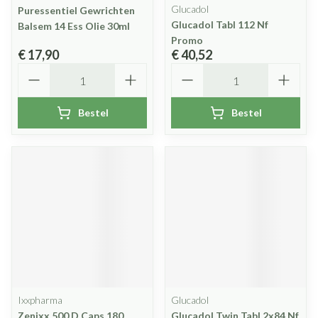
Glucadol
Puressentiel Gewrichten
Glucadol Tabl 112 Nf
Balsem 14 Ess Olie 30ml
Promo
€ 17,90
€ 40,52
Aantal
Aantal
Bestel
Bestel
Ixxpharma
Glucadol
Zenixx 500 D Caps 180
Glucadol Twin Tabl 2x84 Nf