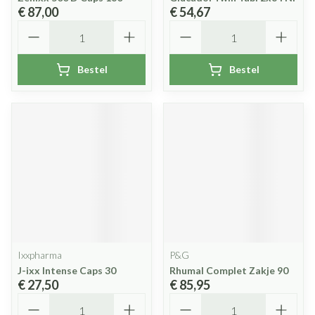
€ 87,00
€ 54,67
Aantal
Aantal
Bestel
Bestel
Ixxpharma
P&G
J-ixx Intense Caps 30
Rhumal Complet Zakje 90
€ 27,50
€ 85,95
Aantal
Aantal