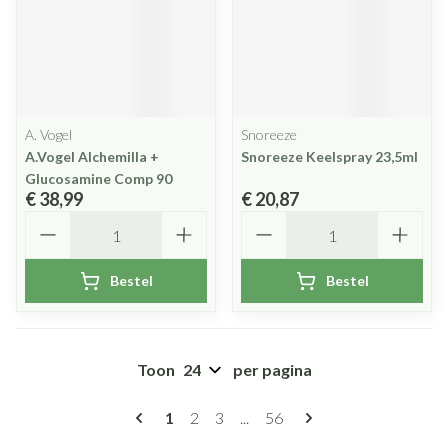
A. Vogel
Snoreeze
A.Vogel Alchemilla +
Snoreeze Keelspray 23,5ml
Glucosamine Comp 90
€ 38,99
€ 20,87
Aantal
Aantal
Bestel
Bestel
Toon
per pagina
Pagina's
U lees momenteel pagina
Pagina
Pagina
Pagina
1
2
3
...
56