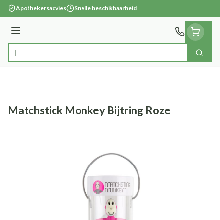
Ga naar de inhoud
Apothekersadvies
Snelle beschikbaarheid
Menu
Zoek
Product, merk, categorie...
Matchstick Monkey Bijtring Roze