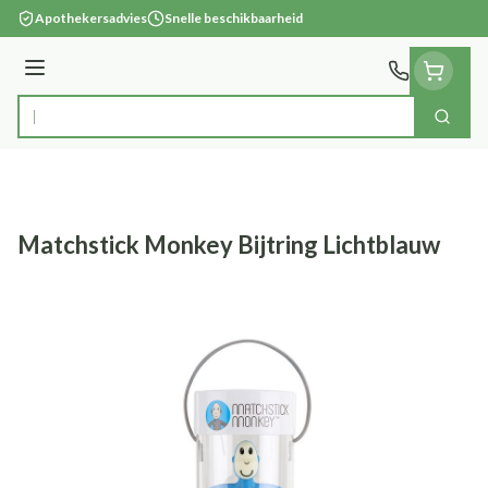
Ga naar de inhoud
Apothekersadvies
Snelle beschikbaarheid
Menu
Zoek
Product, merk, categorie...
Matchstick Monkey Bijtring Lichtblauw