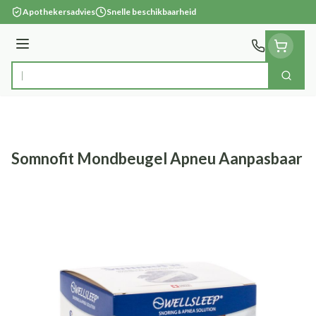
Ga naar de inhoud
Apothekersadvies
Snelle beschikbaarheid
Menu
Zoek
Product, merk, categorie...
Somnofit Mondbeugel Apneu Aanpasbaar