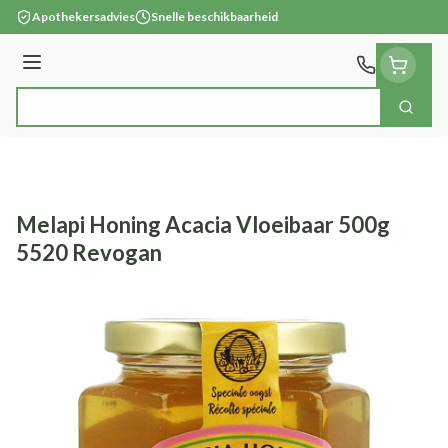
Ga naar de inhoud
Apothekersadvies
Snelle beschikbaarheid
Menu
Zoek
Product, merk, categorie...
Melapi Honing Acacia Vloeibaar 500g
5520 Revogan