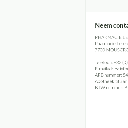
Neem conta
PHARMACIE L
Pharmacie Lefebv
7700
MOUSCR
Telefoon:
+32 (0
E-mailadres:
inf
APB nummer:
54
Apotheek titulari
BTW nummer:
B