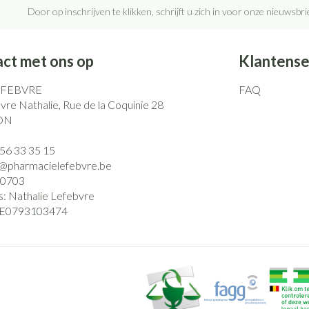
Door op inschrijven te klikken, schrijft u zich in voor onze nieuwsb
ct met ons op
Klantense
EFEBVRE
FAQ
re Nathalie, Rue de la Coquinie 28
ON
)56 33 35 15
o@
pharmacielefebvre.be
0703
s:
Nathalie Lefebvre
E0793103474