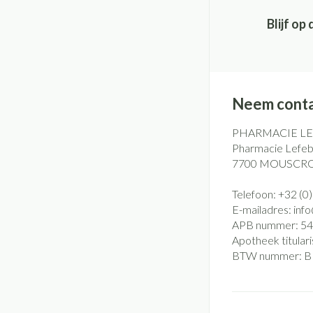
Blijf o
Neem conta
PHARMACIE L
Pharmacie Lefebv
7700
MOUSCR
Telefoon:
+32 (0
E-mailadres:
inf
APB nummer:
54
Apotheek titulari
BTW nummer:
B