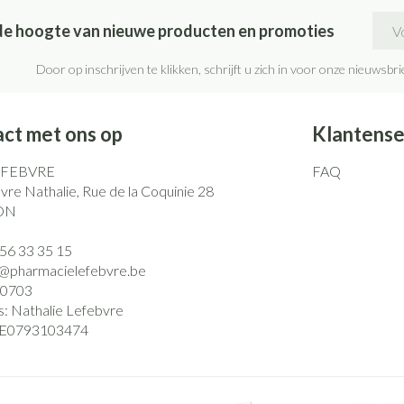
E-ma
p de hoogte van nieuwe producten en promoties
Door op inschrijven te klikken, schrijft u zich in voor onze nieuwsb
ct met ons op
Klantense
EFEBVRE
FAQ
re Nathalie, Rue de la Coquinie 28
ON
)56 33 35 15
o@
pharmacielefebvre.be
0703
s:
Nathalie Lefebvre
E0793103474