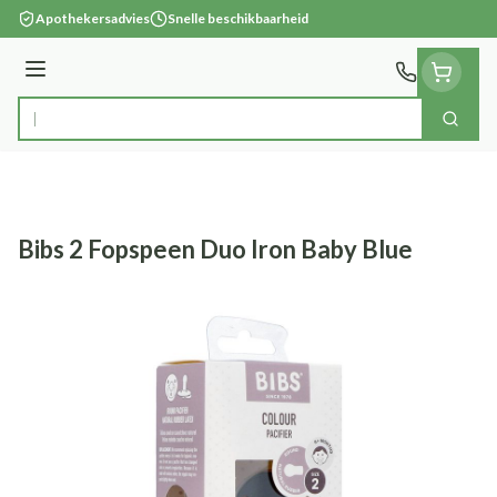
Ga naar de inhoud
Apothekersadvies
Snelle beschikbaarheid
Menu
Zoek
Product, merk, categorie...
Bibs 2 Fopspeen Duo Iron Baby Blue