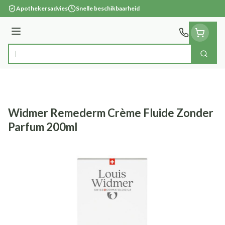
Ga naar de inhoud
Apothekersadvies
Snelle beschikbaarheid
Menu
Zoek
Product, merk, categorie...
Widmer Remederm Crème Fluide Zonder
Parfum 200ml