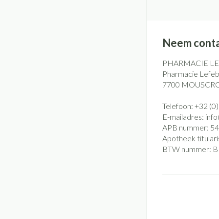
Neem conta
PHARMACIE L
Pharmacie Lefebv
7700
MOUSCR
Telefoon:
+32 (0
E-mailadres:
inf
APB nummer:
54
Apotheek titulari
BTW nummer:
B