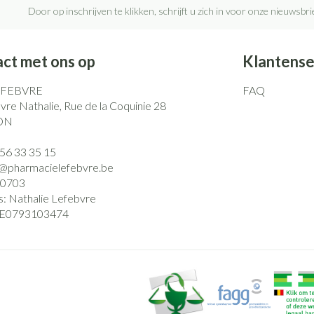
Door op inschrijven te klikken, schrijft u zich in voor onze nieuwsb
ct met ons op
Klantense
EFEBVRE
FAQ
re Nathalie, Rue de la Coquinie 28
ON
)56 33 35 15
o@
pharmacielefebvre.be
0703
s:
Nathalie Lefebvre
E0793103474