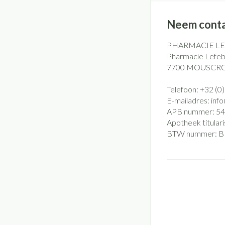
Neem conta
PHARMACIE L
Pharmacie Lefebv
7700
MOUSCR
Telefoon:
+32 (0
E-mailadres:
inf
APB nummer:
54
Apotheek titulari
BTW nummer:
B