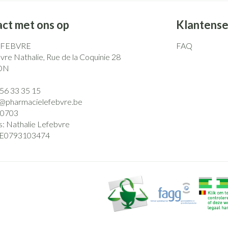
ct met ons op
Klantense
EFEBVRE
FAQ
re Nathalie, Rue de la Coquinie 28
ON
)56 33 35 15
o@
pharmacielefebvre.be
0703
s:
Nathalie Lefebvre
E0793103474