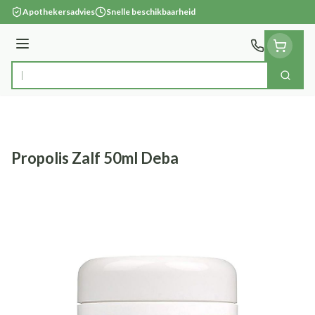
Ga naar de inhoud
Apothekersadvies
Snelle beschikbaarheid
Menu
Zoek
Product, merk, categorie...
Propolis Zalf 50ml Deba