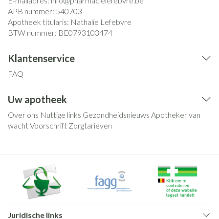
E-mailadres:
info@
pharmacielefebvre.be
APB nummer:
540703
Apotheek titularis:
Nathalie Lefebvre
BTW nummer:
BE0793103474
Klantenservice
FAQ
Uw apotheek
Over ons
Nuttige links
Gezondheidsnieuws
Apotheker van
wacht
Voorschrift
Zorgtarieven
Juridische links