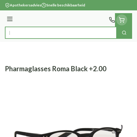
Ga naar de inhoud
Apothekersadvies
Snelle beschikbaarheid
Menu
Zoek
Product, merk, categorie...
Pharmaglasses Roma Black +2.00