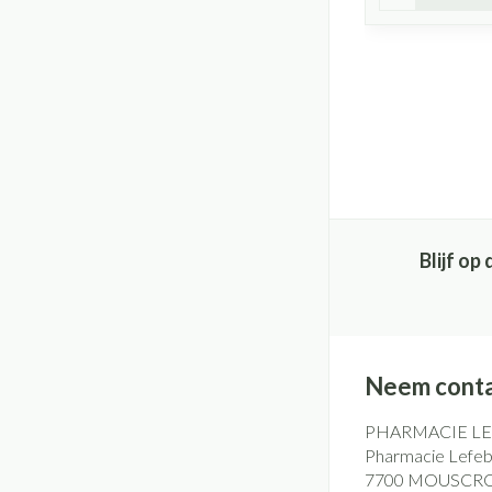
Blijf o
Neem conta
PHARMACIE L
Pharmacie Lefebv
7700
MOUSCR