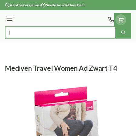
Ga naar de inhoud
Apothekersadvies
Snelle beschikbaarheid
Menu
Zoek
Product, merk, categorie...
Mediven Travel Women Ad Zwart T4