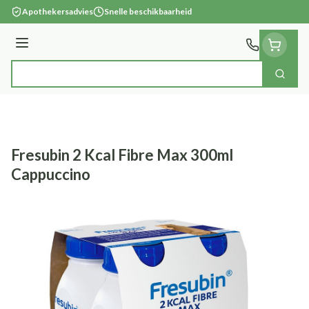
Ga naar de inhoud
Apothekersadvies
Snelle beschikbaarheid
Menu
Zoek
Product, merk, categorie...
Fresubin 2 Kcal Fibre Max 300ml
Cappuccino