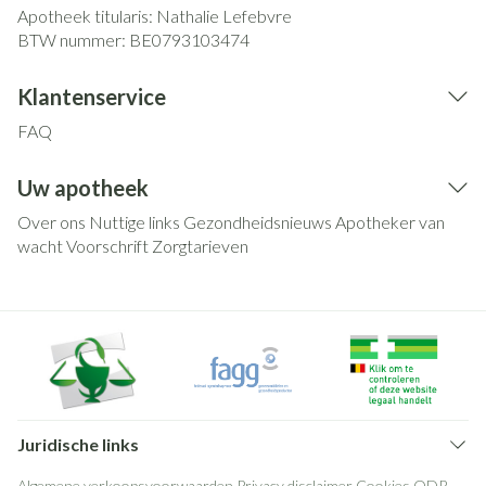
Apotheek titularis:
Nathalie Lefebvre
BTW nummer:
BE0793103474
Klantenservice
FAQ
Uw apotheek
Over ons
Nuttige links
Gezondheidsnieuws
Apotheker van
wacht
Voorschrift
Zorgtarieven
Juridische links
Algemene verkoopsvoorwaarden
Privacy disclaimer
Cookies
ODR-