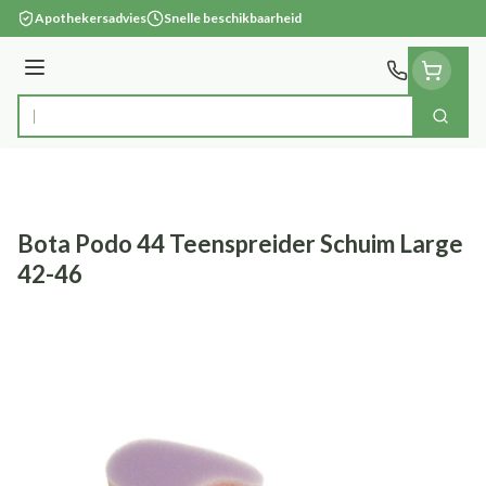
Ga naar de inhoud
Apothekersadvies
Snelle beschikbaarheid
Menu
Zoek
Product, merk, categorie...
Bota Podo 44 Teenspreider Schuim Large
42-46