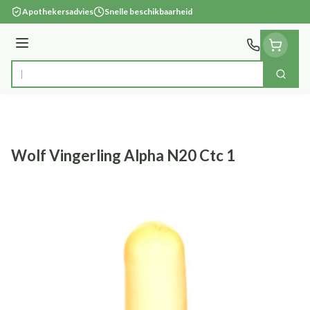
Ga naar de inhoud
Apothekersadvies
Snelle beschikbaarheid
Menu
Zoek
Product, merk, categorie...
Wolf Vingerling Alpha N20 Ctc 1